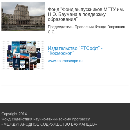
Фонд "Фонд выпускников МГТУ им.
Н.Э. Баумана в поддержку
образования"
Председатель Правления Фонда Гаврюшин
С.С.
Издательство "РТСофт" -
"Космоскоп"
www.cosmoscope.ru
Copyright 2014
Фонд содействия научно-техническому прогрессу
«МЕЖДУНАРОДНОЕ СОДРУЖЕСТВО БАУМАНЦЕВ»