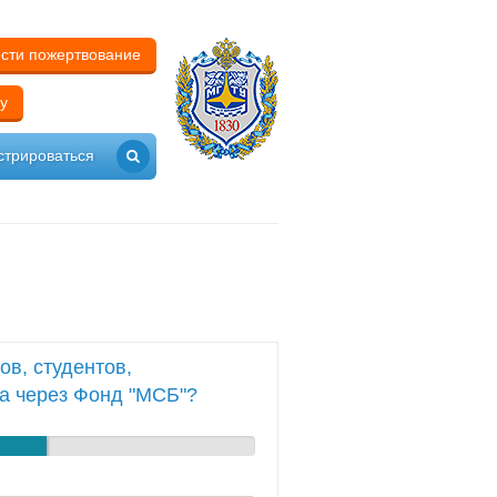
сти пожертвование
у
стрироваться
в, студентов,
а через Фонд "МСБ"?