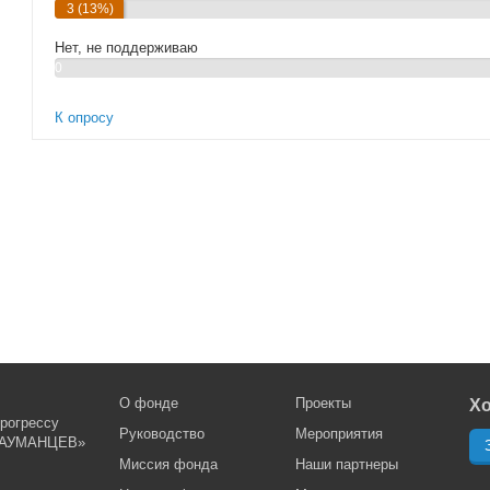
3 (13%)
Нет, не поддерживаю
0
(0%)
К опросу
О фонде
Проекты
Хо
рогрессу
Руководство
Мероприятия
АУМАНЦЕВ»
Миссия фонда
Наши партнеры