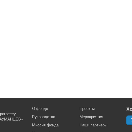
О фонде
Проекты
Хо
рогрессу
Руководство
Мероприятия
АУМАНЦЕВ»
Миссия фонда
Наши партнеры