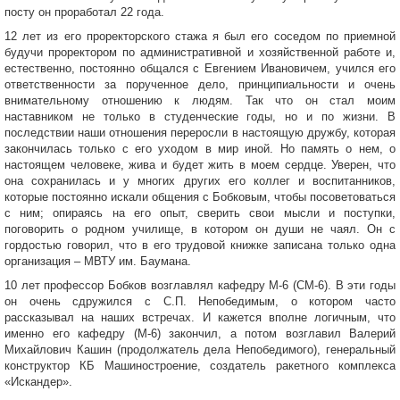
посту он проработал 22 года.
12 лет из его проректорского стажа я был его соседом по приемной
будучи проректором по административной и хозяйственной работе и,
естественно, постоянно общался с Евгением Ивановичем, учился его
ответственности за порученное дело, принципиальности и очень
внимательному отношению к людям. Так что он стал моим
наставником не только в студенческие годы, но и по жизни. В
последствии наши отношения переросли в настоящую дружбу, которая
закончилась только с его уходом в мир иной. Но память о нем, о
настоящем человеке, жива и будет жить в моем сердце. Уверен, что
она сохранилась и у многих других его коллег и воспитанников,
которые постоянно искали общения с Бобковым, чтобы посоветоваться
с ним; опираясь на его опыт, сверить свои мысли и поступки,
поговорить о родном училище, в котором он души не чаял. Он с
гордостью говорил, что в его трудовой книжке записана только одна
организация – МВТУ им. Баумана.
10 лет профессор Бобков возглавлял кафедру М-6 (СМ-6). В эти годы
он очень сдружился с С.П. Непобедимым, о котором часто
рассказывал на наших встречах. И кажется вполне логичным, что
именно его кафедру (М-6) закончил, а потом возглавил Валерий
Михайлович Кашин (продолжатель дела Непобедимого), генеральный
конструктор КБ Машиностроение, создатель ракетного комплекса
«Искандер».