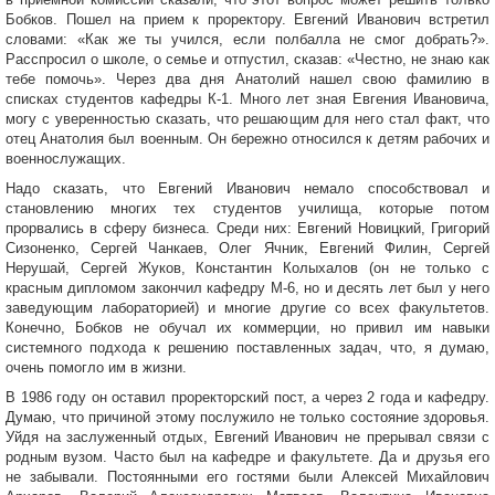
Бобков. Пошел на прием к проректору. Евгений Иванович встретил
словами: «Как же ты учился, если полбалла не смог добрать?».
Расспросил о школе, о семье и отпустил, сказав: «Честно, не знаю как
тебе помочь». Через два дня Анатолий нашел свою фамилию в
списках студентов кафедры К-1. Много лет зная Евгения Ивановича,
могу с уверенностью сказать, что решающим для него стал факт, что
отец Анатолия был военным. Он бережно относился к детям рабочих и
военнослужащих.
Надо сказать, что Евгений Иванович немало способствовал и
становлению многих тех студентов училища, которые потом
прорвались в сферу бизнеса. Среди них: Евгений Новицкий, Григорий
Сизоненко, Сергей Чанкаев, Олег Ячник, Евгений Филин, Сергей
Нерушай, Сергей Жуков, Константин Колыхалов (он не только с
красным дипломом закончил кафедру М-6, но и десять лет был у него
заведующим лабораторией) и многие другие со всех факультетов.
Конечно, Бобков не обучал их коммерции, но привил им навыки
системного подхода к решению поставленных задач, что, я думаю,
очень помогло им в жизни.
В 1986 году он оставил проректорский пост, а через 2 года и кафедру.
Думаю, что причиной этому послужило не только состояние здоровья.
Уйдя на заслуженный отдых, Евгений Иванович не прерывал связи с
родным вузом. Часто был на кафедре и факультете. Да и друзья его
не забывали. Постоянными его гостями были Алексей Михайлович