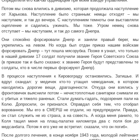
Определили его как-бы ординарцем при моем взводе управления.
Потом мы снова влились в дивизию, которая продолжала наступление
от Харькова. Наступление было странным: немцы отходят – мы
наступаем, и так до вечера. С наступлением темноты они выставляли
оцепление и садились ужинать. Мы тоже. Утром немец снова
отступает – мы наступаем, и так до самого Днепра.
Они спокойно форсировали Днепр и заняли правый берег, мы
укрепились на левом. Но когда был отдан приказ нашим войскам
форсировать Днепр – тут пошла мясорубка. Позже я узнал, что только
в нашей дивизии 17 солдат получили звание Героя Советского Союза
(в приказе так и было сказано: к званию Героя будут представлены те
солдаты, кто в числе первых форсируют Днепр).
В процессе наступления к Кировограду остановились. Затишье. И
вдруг скандал: у медичек кто-то утащил чемоданчик, в котором
находились дорогие вещи, драгоценности. Откуда они взялись у
фронтовичек выяснили потом – нечистоплотные санитарки снимали их
с убитых и тяжело раненых. Стали думать-гадать, подозрения пали на
Колю. Допросили, он признался. Оправдал себя тем, что отобрал
ворованное. Мы его в СМЕРШ не отдали, но предупредили. Правда,
он стал служить не из страха, а на совесть. А когда меня ранило, то
Коля тащил меня на плащ-палатке километра два с поля боя до
медсанбата. Потом я его уже не встретил: сказали, что он погиб».
После долгого лечения, в конце ноября 1943 года, молодой лейтенант