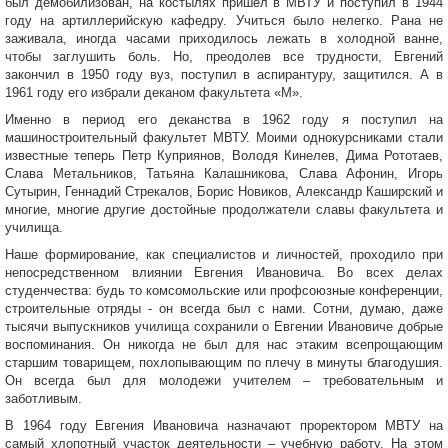
был демобилизован, на костылях пришел в МВТУ и поступил в 1944
году на артиллерийскую кафедру. Учиться было нелегко. Рана не
заживала, иногда часами приходилось лежать в холодной ванне,
чтобы заглушить боль. Но, преодолев все трудности, Евгений
закончил в 1950 году вуз, поступил в аспирантуру, защитился. А в
1961 году его избрали деканом факультета «М».
Именно в период его деканства в 1962 году я поступил на
машиностроительный факультет МВТУ. Моими однокурсниками стали
известные теперь Петр Куприянов, Володя Кинелев, Дима Рототаев,
Слава Метальников, Татьяна Калашникова, Слава Афонин, Игорь
Сутырин, Геннадий Стрекалов, Борис Новиков, Александр Каширский и
многие, многие другие достойные продолжатели славы факультета и
училища.
Наше формирование, как специалистов и личностей, проходило при
непосредственном влиянии Евгения Ивановича. Во всех делах
студенчества: будь то комсомольские или профсоюзные конференции,
строительные отряды - он всегда был с нами. Сотни, думаю, даже
тысячи выпускников училища сохранили о Евгении Ивановиче добрые
воспоминания. Он никогда не был для нас этаким всепрощающим
старшим товарищем, похлопывающим по плечу в минуты благодушия.
Он всегда был для молодежи учителем – требовательным и
заботливым.
В 1964 году Евгения Ивановича назначают проректором МВТУ на
самый хлопотный участок деятельности – учебную работу. На этом