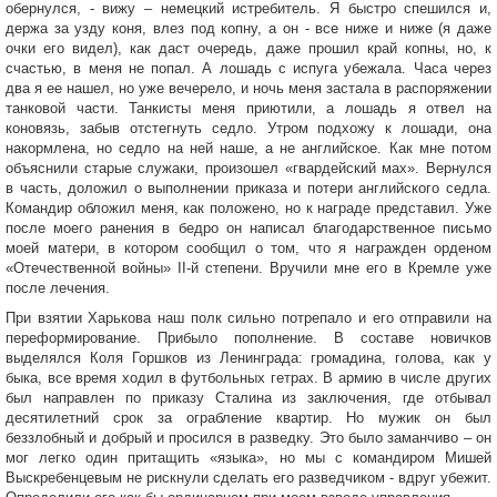
обернулся, - вижу – немецкий истребитель. Я быстро спешился и,
держа за узду коня, влез под копну, а он - все ниже и ниже (я даже
очки его видел), как даст очередь, даже прошил край копны, но, к
счастью, в меня не попал. А лошадь с испуга убежала. Часа через
два я ее нашел, но уже вечерело, и ночь меня застала в распоряжении
танковой части. Танкисты меня приютили, а лошадь я отвел на
коновязь, забыв отстегнуть седло. Утром подхожу к лошади, она
накормлена, но седло на ней наше, а не английское. Как мне потом
объяснили старые служаки, произошел «гвардейский мах». Вернулся
в часть, доложил о выполнении приказа и потери английского седла.
Командир обложил меня, как положено, но к награде представил. Уже
после моего ранения в бедро он написал благодарственное письмо
моей матери, в котором сообщил о том, что я награжден орденом
«Отечественной войны» II-й степени. Вручили мне его в Кремле уже
после лечения.
При взятии Харькова наш полк сильно потрепало и его отправили на
переформирование. Прибыло пополнение. В составе новичков
выделялся Коля Горшков из Ленинграда: громадина, голова, как у
быка, все время ходил в футбольных гетрах. В армию в числе других
был направлен по приказу Сталина из заключения, где отбывал
десятилетний срок за ограбление квартир. Но мужик он был
беззлобный и добрый и просился в разведку. Это было заманчиво – он
мог легко один притащить «языка», но мы с командиром Мишей
Выскребенцевым не рискнули сделать его разведчиком - вдруг убежит.