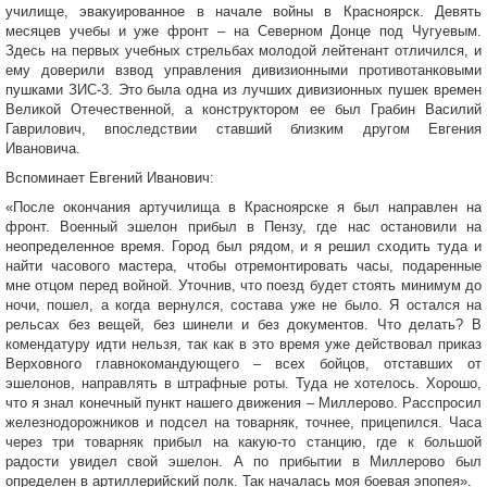
училище, эвакуированное в начале войны в Красноярск. Девять
месяцев учебы и уже фронт – на Северном Донце под Чугуевым.
Здесь на первых учебных стрельбах молодой лейтенант отличился, и
ему доверили взвод управления дивизионными противотанковыми
пушками ЗИС-3. Это была одна из лучших дивизионных пушек времен
Великой Отечественной, а конструктором ее был Грабин Василий
Гаврилович, впоследствии ставший близким другом Евгения
Ивановича.
Вспоминает Евгений Иванович:
«После окончания артучилища в Красноярске я был направлен на
фронт. Военный эшелон прибыл в Пензу, где нас остановили на
неопределенное время. Город был рядом, и я решил сходить туда и
найти часового мастера, чтобы отремонтировать часы, подаренные
мне отцом перед войной. Уточнив, что поезд будет стоять минимум до
ночи, пошел, а когда вернулся, состава уже не было. Я остался на
рельсах без вещей, без шинели и без документов. Что делать? В
комендатуру идти нельзя, так как в это время уже действовал приказ
Верховного главнокомандующего – всех бойцов, отставших от
эшелонов, направлять в штрафные роты. Туда не хотелось. Хорошо,
что я знал конечный пункт нашего движения – Миллерово. Расспросил
железнодорожников и подсел на товарняк, точнее, прицепился. Часа
через три товарняк прибыл на какую-то станцию, где к большой
радости увидел свой эшелон. А по прибытии в Миллерово был
определен в артиллерийский полк. Так началась моя боевая эпопея».