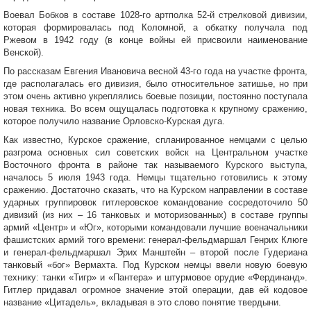
Воевал Бобков в составе 1028-го артполка 52-й стрелковой дивизии,
которая формировалась под Коломной, а обкатку получала под
Ржевом в 1942 году (в конце войны ей присвоили наименование
Венской).
По рассказам Евгения Ивановича весной 43-го года на участке фронта,
где располагалась его дивизия, было относительное затишье, но при
этом очень активно укреплялись боевые позиции, постоянно поступала
новая техника. Во всем ощущалась подготовка к крупному сражению,
которое получило название Орловско-Курская дуга.
Как известно, Курское сражение, спланированное немцами с целью
разгрома основных сил советских войск на Центральном участке
Восточного фронта в районе так называемого Курского выступа,
началось 5 июля 1943 года. Немцы тщательно готовились к этому
сражению. Достаточно сказать, что на Курском направлении в составе
ударных группировок гитлеровское командование сосредоточило 50
дивизий (из них – 16 танковых и моторизованных) в составе группы
армий «Центр» и «Юг», которыми командовали лучшие военачальники
фашистских армий того времени: генерал-фельдмаршал Генрих Клюге
и генерал-фельдмаршал Эрих Манштейн – второй после Гудериана
танковый «бог» Вермахта. Под Курском немцы ввели новую боевую
технику: танки «Тигр» и «Пантера» и штурмовое орудие «Фердинанд».
Гитлер придавал огромное значение этой операции, дав ей кодовое
название «Цитадель», вкладывая в это слово понятие твердыни.