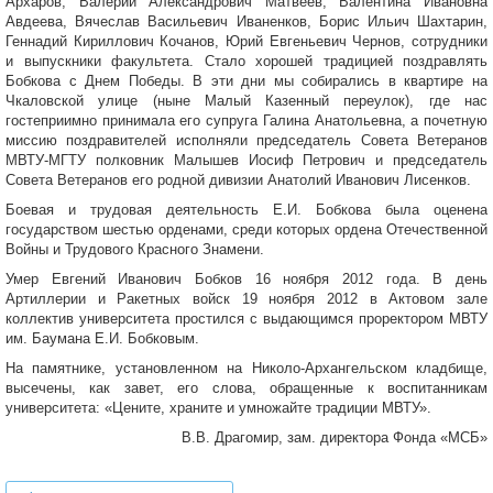
Архаров, Валерий Александрович Матвеев, Валентина Ивановна
Авдеева, Вячеслав Васильевич Иваненков, Борис Ильич Шахтарин,
Геннадий Кириллович Кочанов, Юрий Евгеньевич Чернов, сотрудники
и выпускники факультета. Стало хорошей традицией поздравлять
Бобкова с Днем Победы. В эти дни мы собирались в квартире на
Чкаловской улице (ныне Малый Казенный переулок), где нас
гостеприимно принимала его супруга Галина Анатольевна, а почетную
миссию поздравителей исполняли председатель Совета Ветеранов
МВТУ-МГТУ полковник Малышев Иосиф Петрович и председатель
Совета Ветеранов его родной дивизии Анатолий Иванович Лисенков.
Боевая и трудовая деятельность Е.И. Бобкова была оценена
государством шестью орденами, среди которых ордена Отечественной
Войны и Трудового Красного Знамени.
Умер Евгений Иванович Бобков 16 ноября 2012 года. В день
Артиллерии и Ракетных войск 19 ноября 2012 в Актовом зале
коллектив университета простился с выдающимся проректором МВТУ
им. Баумана Е.И. Бобковым.
На памятнике, установленном на Николо-Архангельском кладбище,
высечены, как завет, его слова, обращенные к воспитанникам
университета: «Цените, храните и умножайте традиции МВТУ».
В.В. Драгомир, зам. директора Фонда «МСБ»