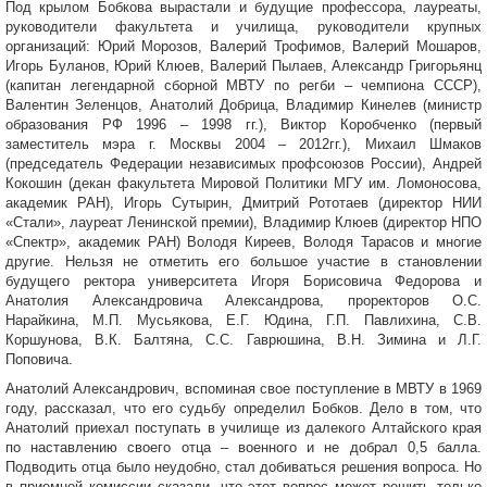
Под крылом Бобкова вырастали и будущие профессора, лауреаты,
руководители факультета и училища, руководители крупных
организаций: Юрий Морозов, Валерий Трофимов, Валерий Мошаров,
Игорь Буланов, Юрий Клюев, Валерий Пылаев, Александр Григорьянц
(капитан легендарной сборной МВТУ по регби – чемпиона СССР),
Валентин Зеленцов, Анатолий Добрица, Владимир Кинелев (министр
образования РФ 1996 – 1998 гг.), Виктор Коробченко (первый
заместитель мэра г. Москвы 2004 – 2012гг.), Михаил Шмаков
(председатель Федерации независимых профсоюзов России), Андрей
Кокошин (декан факультета Мировой Политики МГУ им. Ломоносова,
академик РАН), Игорь Сутырин, Дмитрий Рототаев (директор НИИ
«Стали», лауреат Ленинской премии), Владимир Клюев (директор НПО
«Спектр», академик РАН) Володя Киреев, Володя Тарасов и многие
другие. Нельзя не отметить его большое участие в становлении
будущего ректора университета Игоря Борисовича Федорова и
Анатолия Александровича Александрова, проректоров О.С.
Нарайкина, М.П. Мусьякова, Е.Г. Юдина, Г.П. Павлихина, С.В.
Коршунова, В.К. Балтяна, С.С. Гаврюшина, В.Н. Зимина и Л.Г.
Поповича.
Анатолий Александрович, вспоминая свое поступление в МВТУ в 1969
году, рассказал, что его судьбу определил Бобков. Дело в том, что
Анатолий приехал поступать в училище из далекого Алтайского края
по наставлению своего отца – военного и не добрал 0,5 балла.
Подводить отца было неудобно, стал добиваться решения вопроса. Но
в приемной комиссии сказали, что этот вопрос может решить только