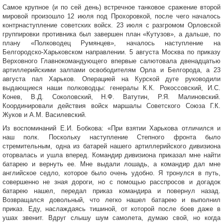
Самое крупное (и по сей день) встречное танковое сражение второй
мировой произошло 12 июля под Прохоровкой, после чего началось
контрнаступление советских войск. 23 июля с разгромом Орловской
группировки противника был завершен план «Кутузов», а дальше, по
плану «Полководец Румянцев», началось наступление на
Белгородско-Харьковском направлении. 5 августа Москва по приказу
Верховного Главнокомандующего впервые салютовала двенадцатью
артиллерийскими залпами освободителям Орла и Белгорода, а 23
августа пал Харьков. Операцией на Курской дуге руководили
выдающиеся наши полководцы: генералы К.К. Рокоссовский, И.С.
Конев, В.Д. Соколовский, Н.Ф. Ватутин, Р.Я. Малиновский.
Координировали действия войск маршалы Советского Союза Г.К.
Жуков и А.М. Василевский.
Из воспоминаний Е.И. Бобкова: «При взятии Харькова отличился и
наш полк. Поскольку наступление Степного фронта было
стремительным, одна из батарей нашего артиллерийского дивизиона
оторвалась и ушла вперед. Командир дивизиона приказал мне найти
батарею и вернуть ее. Мне выдали лошадь, а командир дал мне
английское седло, которое было очень удобно. Я тронулся в путь,
совершенно не зная дороги, но с помощью расспросов и догадок
батарею нашел, передал приказ командира и повернул назад.
Возвращался довольный, что легко нашел батарею и выполнил
приказ. Еду, наслаждаясь тишиной, от которой после боев даже в
ушах звенит. Вдруг слышу шум самолета, думаю свой, но когда