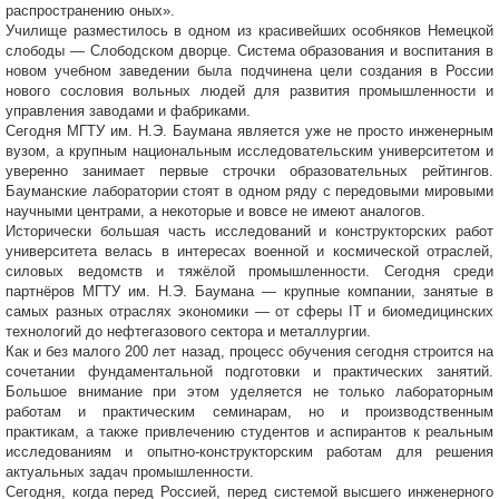
распространению оных».
Училище разместилось в одном из красивейших особняков Немецкой
слободы — Слободском дворце. Система образования и воспитания в
новом учебном заведении была подчинена цели создания в России
нового сословия вольных людей для развития промышленности и
управления заводами и фабриками.
Сегодня МГТУ им. Н.Э. Баумана является уже не просто инженерным
вузом, а крупным национальным исследовательским университетом и
уверенно занимает первые строчки образовательных рейтингов.
Бауманские лаборатории стоят в одном ряду с передовыми мировыми
научными центрами, а некоторые и вовсе не имеют аналогов.
Исторически большая часть исследований и конструкторских работ
университета велась в интересах военной и космической отраслей,
силовых ведомств и тяжёлой промышленности. Сегодня среди
партнёров МГТУ им. Н.Э. Баумана — крупные компании, занятые в
самых разных отраслях экономики — от сферы IT и биомедицинских
технологий до нефтегазового сектора и металлургии.
Как и без малого 200 лет назад, процесс обучения сегодня строится на
сочетании фундаментальной подготовки и практических занятий.
Большое внимание при этом уделяется не только лабораторным
работам и практическим семинарам, но и производственным
практикам, а также привлечению студентов и аспирантов к реальным
исследованиям и опытно-конструкторским работам для решения
актуальных задач промышленности.
Сегодня, когда перед Россией, перед системой высшего инженерного