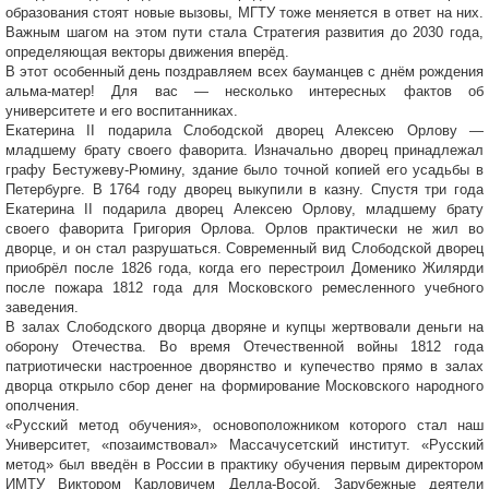
образования стоят новые вызовы, МГТУ тоже меняется в ответ на них.
Важным шагом на этом пути стала Стратегия развития до 2030 года,
определяющая векторы движения вперёд.
В этот особенный день поздравляем всех бауманцев с днём рождения
альма-матер! Для вас — несколько интересных фактов об
университете и его воспитанниках.
Екатерина II подарила Слободской дворец Алексею Орлову —
младшему брату своего фаворита. Изначально дворец принадлежал
графу Бестужеву-Рюмину, здание было точной копией его усадьбы в
Петербурге. В 1764 году дворец выкупили в казну. Спустя три года
Екатерина II подарила дворец Алексею Орлову, младшему брату
своего фаворита Григория Орлова. Орлов практически не жил во
дворце, и он стал разрушаться. Современный вид Слободской дворец
приобрёл после 1826 года, когда его перестроил Доменико Жилярди
после пожара 1812 года для Московского ремесленного учебного
заведения.
В залах Слободского дворца дворяне и купцы жертвовали деньги на
оборону Отечества. Во время Отечественной войны 1812 года
патриотически настроенное дворянство и купечество прямо в залах
дворца открыло сбор денег на формирование Московского народного
ополчения.
«Русский метод обучения», основоположником которого стал наш
Университет, «позаимствовал» Массачусетский институт. «Русский
метод» был введён в России в практику обучения первым директором
ИМТУ Виктором Карловичем Делла-Восой. Зарубежные деятели