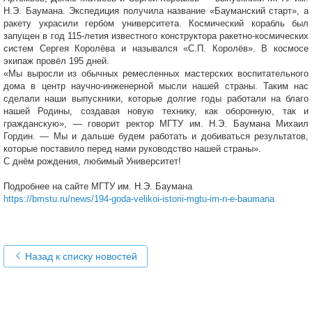
Н.Э. Баумана. Экспедиция получила название «Бауманский старт», а
ракету украсили гербом университета. Космический корабль был
запущен в год 115-летия известного конструктора ракетно-космических
систем Сергея Королёва и назывался «С.П. Королёв». В космосе
экипаж провёл 195 дней.
«Мы выросли из обычных ремесленных мастерских воспитательного
дома в центр научно-инженерной мысли нашей страны. Таким нас
сделали наши выпускники, которые долгие годы работали на благо
нашей Родины, создавая новую технику, как оборонную, так и
гражданскую», — говорит ректор МГТУ им. Н.Э. Баумана Михаил
Гордин. — Мы и дальше будем работать и добиваться результатов,
которые поставило перед нами руководство нашей страны».
С днём рождения, любимый Университет!
Подробнее на сайте МГТУ им. Н.Э. Баумана
https://bmstu.ru/news/194-goda-velikoi-istorii-mgtu-im-n-e-baumana
Назад к списку новостей