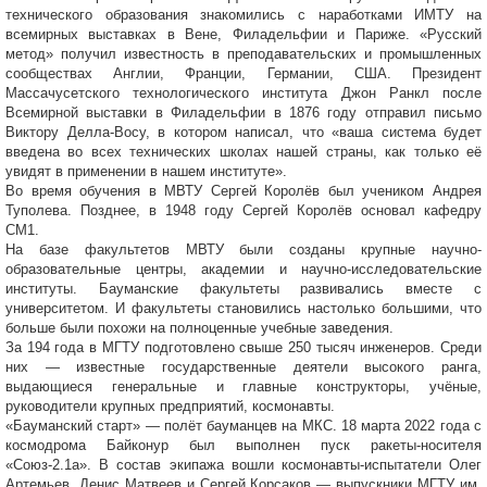
технического образования знакомились с наработками ИМТУ на
всемирных выставках в Вене, Филадельфии и Париже. «Русский
метод» получил известность в преподавательских и промышленных
сообществах Англии, Франции, Германии, США. Президент
Массачусетского технологического института Джон Ранкл после
Всемирной выставки в Филадельфии в 1876 году отправил письмо
Виктору Делла-Восу, в котором написал, что «ваша система будет
введена во всех технических школах нашей страны, как только её
увидят в применении в нашем институте».
Во время обучения в МВТУ Сергей Королёв был учеником Андрея
Туполева. Позднее, в 1948 году Сергей Королёв основал кафедру
СМ1.
На базе факультетов МВТУ были созданы крупные научно-
образовательные центры, академии и научно-исследовательские
институты. Бауманские факультеты развивались вместе с
университетом. И факультеты становились настолько большими, что
больше были похожи на полноценные учебные заведения.
За 194 года в МГТУ подготовлено свыше 250 тысяч инженеров. Среди
них — известные государственные деятели высокого ранга,
выдающиеся генеральные и главные конструкторы, учёные,
руководители крупных предприятий, космонавты.
«Бауманский старт» — полёт бауманцев на МКС. 18 марта 2022 года с
космодрома Байконур был выполнен пуск ракеты-носителя
«Союз-2.1а». В состав экипажа вошли космонавты-испытатели Олег
Артемьев, Денис Матвеев и Сергей Корсаков — выпускники МГТУ им.