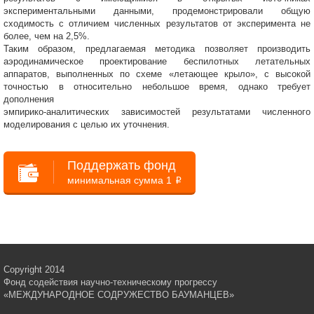
экспериментальными данными, продемонстрировали общую
сходимость с отличием численных результатов от эксперимента не
более, чем на 2,5%.
Таким образом, предлагаемая методика позволяет производить
аэродинамическое проектирование беспилотных летательных
аппаратов, выполненных по схеме «летающее крыло», с высокой
точностью в относительно небольшое время, однако требует
дополнения
эмпирико-аналитических зависимостей результатами численного
моделирования с целью их уточнения.
Поддержать фонд
минимальная сумма 1
i
Copyright 2014
Фонд содействия научно-техническому прогрессу
«МЕЖДУНАРОДНОЕ СОДРУЖЕСТВО БАУМАНЦЕВ»