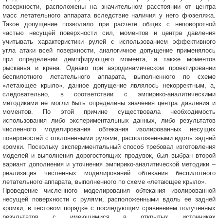
поверхности, расположены на значительном расстоянии от центра
масс летательного аппарата вследствие наличия у него фюзеляжа.
Такое допущение позволяло при расчете общих с неповоротной
частью несущей поверхности сил, моментов и центра давления
учитывать характеристики рулей с использованием эффективного
угла атаки всей поверхности, аналогичное допущение применялось
при определении демпфирующего момента, а также моментов
рысканья и крена. Однако при аэродинамическом проектировании
беспилотного летательного аппарата, выполненного по схеме
«летающее крыло», данное допущение являлось некорректным, а,
следовательно, в соответствии с эмпирико-аналитическими
методиками не могли быть определены значения центра давления и
моментов. По этой причине существовала необходимость
использования либо экспериментальных данных, либо результатов
численного моделирования обтекания изолированных несущих
поверхностей с отклоненными рулями, расположенными вдоль задней
кромки. Поскольку экспериментальный способ требовал изготовления
моделей и выполнения дорогостоящих продувок, был выбран второй
вариант дополнения и уточнения эмпирико-аналитической методики –
реализация численных моделирований обтекания беспилотного
летательного аппарата, выполненного по схеме «летающее крыло».
Проведение численного моделирования обтекания изолированной
несущей поверхности с рулями, расположенными вдоль ее задней
кромки, в тестовом порядке с последующим сравнением полученных
результатов с имеющимися в открытых источниках