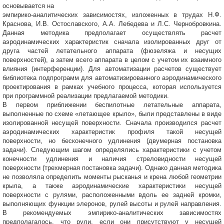
основывается на
эмпирико-аналитических зависимостях, изложенных в трудах Н.Ф.
Краснова, И.В. Остославского, А.А. Лебедева и Л.С. Чернобровкина.
Данная методика предполагает осуществлять расчет
аэродинамических характеристик сначала изолированных друг от
друга частей летательного аппарата (фюзеляжа и несущих
поверхностей), а затем всего аппарата в целом с учетом их взаимного
влияния (интерференции). Для автоматизации расчетов существует
библиотека подпрограмм для автоматизированного аэродинамического
проектирования в рамках учебного процесса, которая используется
при программной реализации предлагаемой методики.
В первом приближении беспилотные летательные аппарата,
выполненные по схеме «летающее крыло», были представлены в виде
изолированной несущей поверхности. Сначала производился расчет
аэродинамических характеристик профиля такой несущей
поверхности, но бесконечного удлинения (двумерная постановка
задачи). Следующим шагом определялись характеристики с учетом
конечности удлинения и наличия стреловидности несущей
поверхности (трехмерная постановка задачи). Однако данная методика
не позволяла определить моменты рысканья и крена любой геометрии
крыла, а также аэродинамические характеристики несущей
поверхности с рулями, расположенными вдоль ее задней кромки,
выполняющих функции элеронов, рулей высоты и рулей направления.
В рекомендуемых эмпирико-аналитических зависимостях
предполагалось, что рули, если они присутствуют у несущей