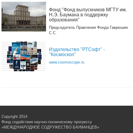
Фонд "Фонд выпускников МГТУ им.
Н.Э. Баумана в поддержку
образования"
Председатель Правления Фонда Гаврюшин
С.С.
Издательство "РТСофт" -
"Космоскоп"
www.cosmoscope.ru
Copyright 2014
Фонд содействия научно-техническому прогрессу
«МЕЖДУНАРОДНОЕ СОДРУЖЕСТВО БАУМАНЦЕВ»