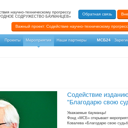
твия научно-техническому прогрессу
Обратная связь
Вне
ОДНОЕ СОДРУЖЕСТВО БАУМАНЦЕВ»
Важный проект: Содействие научно-техническому прогресс
Проекты
Мероприятия
Наши партнеры
МСБ24
Зареги
Содействие изданию 
"Благодарю свою суд
Уважаемые бауманцы!
Фонд «МСБ» открывает мероприяти
Ковалева «Благодарю свою судьбу