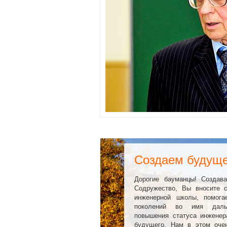
Создаем будуще
Дорогие бауманцы! Создав
Содружество, Вы вносите 
инженерной школы, помога
поколений во имя дальн
повышения статуса инженера
будущего. Нам в этом оч