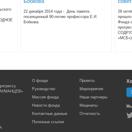
Бобкова
совет
ьского
22 декабря 2014 года - День памяти,
28 октя
посвященный 90-летию профессора Е.И.
прошло 
РОДНОЕ
Бобкова.
Фонда с
прогр
СОДРУ
«МСБ»)
О фонде
Проекты
Хо
рогрессу
Руководство
Мероприятия
АУМАНЦЕВ»
Миссия фонда
Наши партнеры
Новости фонда
Меценаты
Мы
Контактные данные
Отчетность
Полезные ссылки
я,