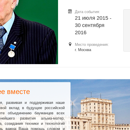
Дата события:
21 июля 2015 -
30 сентября
2016
Место проведения:
г. Москва
е вместе
ая, развивая и поддерживая наше
свой вклад в будущее российской
ете объединению бауманцев всех
ейшего развития альма-матер,
, созидания техники и технологий
ень важна Ваша помощь словом и